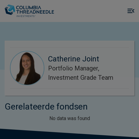
Skip to main content
M
m
o
Catherine Joint
Portfolio Manager,
Investment Grade Team
Gerelateerde fondsen
No data was found