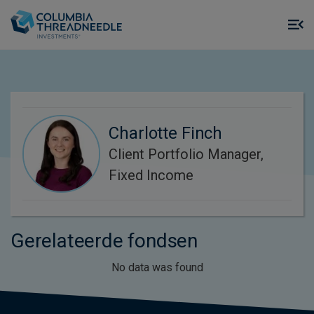
Skip to main content
M
m
o
Charlotte Finch
Client Portfolio Manager,
Fixed Income
Gerelateerde fondsen
No data was found