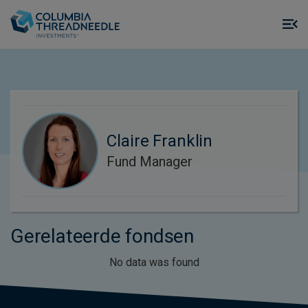
Skip to main content
M
m
o
Claire Franklin
Fund Manager
Gerelateerde fondsen
No data was found