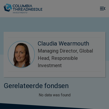
Skip to main content
M
m
o
Claudia Wearmouth
Managing Director, Global
Head, Responsible
Investment
Gerelateerde fondsen
No data was found