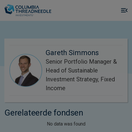
Skip to main content
M
m
o
Gareth Simmons
Senior Portfolio Manager &
Head of Sustainable
Investment Strategy, Fixed
Income
Gerelateerde fondsen
No data was found