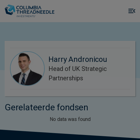
Skip to main content
M
m
o
Harry Andronicou
Head of UK Strategic
Partnerships
Gerelateerde fondsen
No data was found