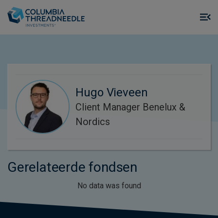
Skip to main content
M
m
o
Hugo Vieveen
Client Manager Benelux &
Nordics
Gerelateerde fondsen
No data was found