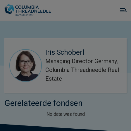
Skip to main content
M
m
o
Iris Schöberl
Managing Director Germany,
Columbia Threadneedle Real
Estate
Gerelateerde fondsen
No data was found