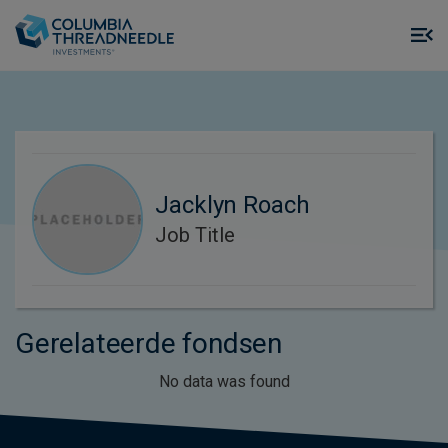
Skip to main content
M
m
o
Jacklyn Roach
Job Title
Gerelateerde fondsen
No data was found