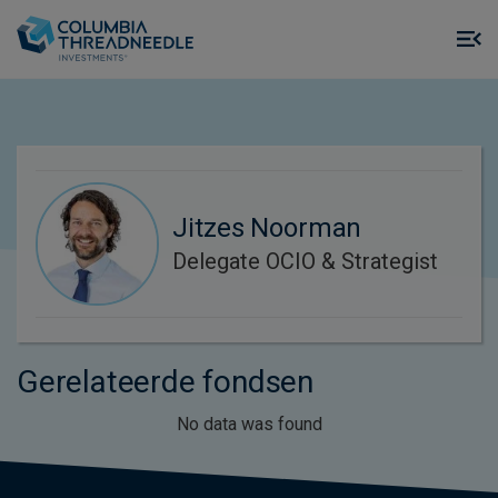
Skip to main content
M
m
o
Jitzes Noorman
Delegate OCIO & Strategist
Gerelateerde fondsen
No data was found