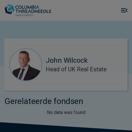
Skip to main content
M
m
o
John Wilcock
Head of UK Real Estate
Gerelateerde fondsen
No data was found