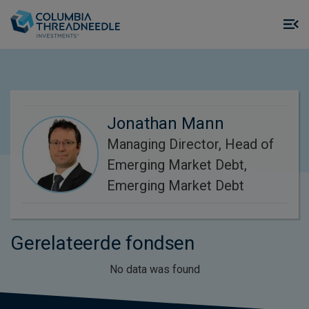
Skip to main content
M
m
o
Jonathan Mann
Managing Director, Head of
Emerging Market Debt,
Emerging Market Debt
Gerelateerde fondsen
No data was found