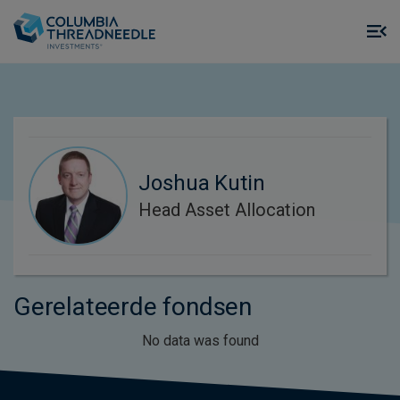
Skip to main content
M
m
o
Joshua Kutin
Head Asset Allocation
Gerelateerde fondsen
No data was found