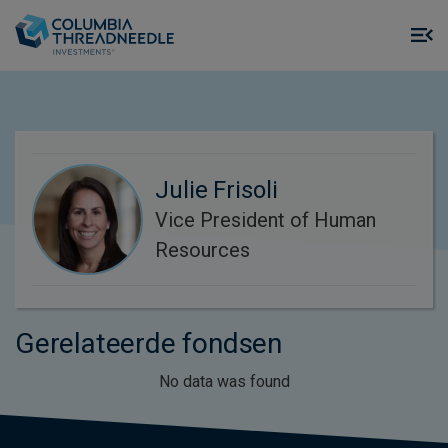
Skip to main content
M
m
o
Julie Frisoli
Vice President of Human
Resources
Gerelateerde fondsen
No data was found