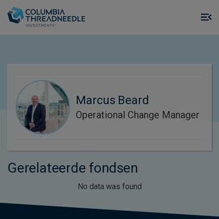
Skip to main content
M
m
o
Marcus Beard
Operational Change Manager
Gerelateerde fondsen
No data was found