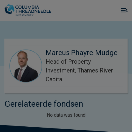
Skip to main content
M
m
o
Marcus Phayre-Mudge
Head of Property
Investment, Thames River
Capital
Gerelateerde fondsen
No data was found