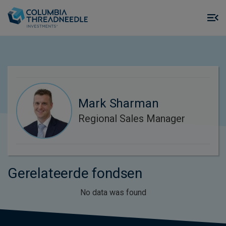
Skip to main content
M
m
o
Mark Sharman
Regional Sales Manager
Gerelateerde fondsen
No data was found