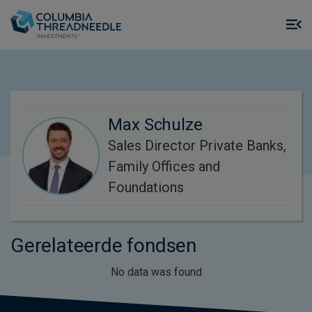
Skip to main content
M
m
o
Max Schulze
Sales Director Private Banks,
Family Offices and
Foundations
Gerelateerde fondsen
No data was found