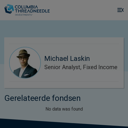
Skip to main content
M
m
o
Michael Laskin
Senior Analyst, Fixed Income
Gerelateerde fondsen
No data was found