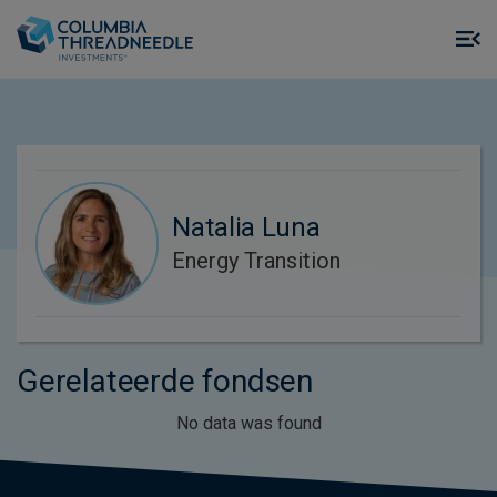
Skip to main content
M
m
o
Natalia Luna
Energy Transition
Gerelateerde fondsen
No data was found