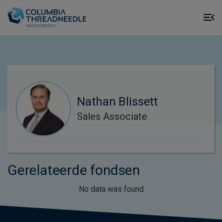
Skip to main content
M
m
o
Nathan Blissett
Sales Associate
Gerelateerde fondsen
No data was found