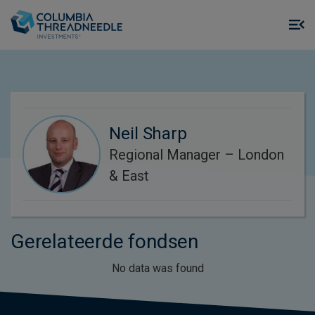
Skip to main content
M
m
o
Neil Sharp
Regional Manager – London
& East
Gerelateerde fondsen
No data was found