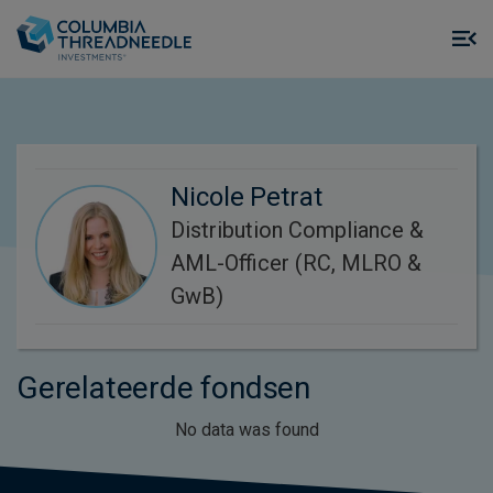
Skip to main content
M
m
o
Nicole Petrat
Distribution Compliance &
AML-Officer (RC, MLRO &
GwB)
Gerelateerde fondsen
No data was found