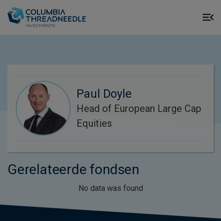
Skip to main content
M
m
o
Paul Doyle
Head of European Large Cap
Equities
Gerelateerde fondsen
No data was found