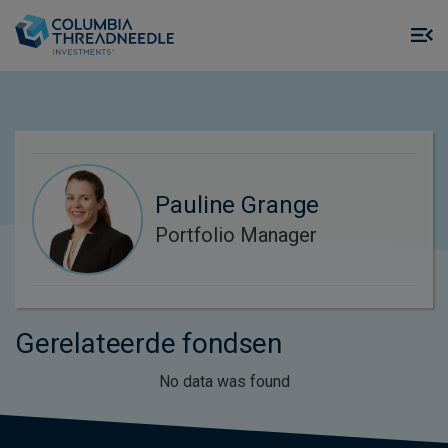
Skip to main content
M
m
o
Pauline Grange
Portfolio Manager
Gerelateerde fondsen
No data was found