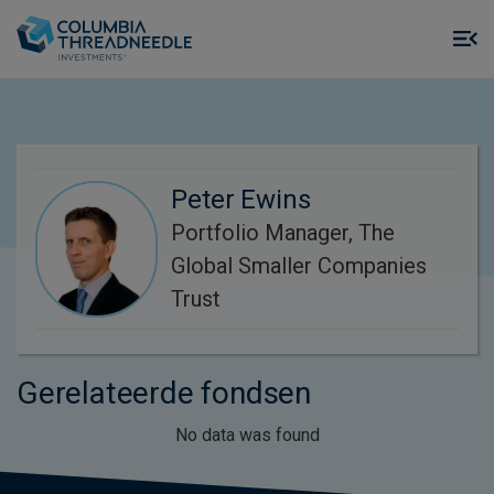
Skip to main content
M
m
o
Peter Ewins
Portfolio Manager, The
Global Smaller Companies
Trust
Gerelateerde fondsen
No data was found