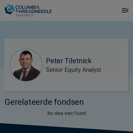
Skip to main content
M
m
o
Peter Tiletnick
Senior Equity Analyst
Gerelateerde fondsen
No data was found