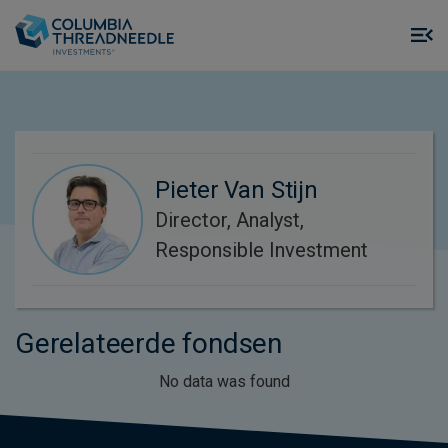
Skip to main content
M
m
o
Pieter Van Stijn
Director, Analyst,
Responsible Investment
Gerelateerde fondsen
No data was found