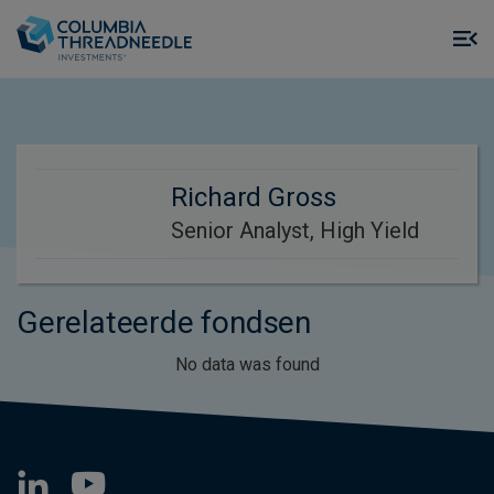
Skip to main content
M
m
o
Richard Gross
Senior Analyst, High Yield
Gerelateerde fondsen
No data was found