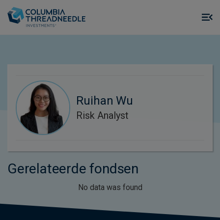
Skip to main content
M
m
o
Ruihan Wu
Risk Analyst
Gerelateerde fondsen
No data was found