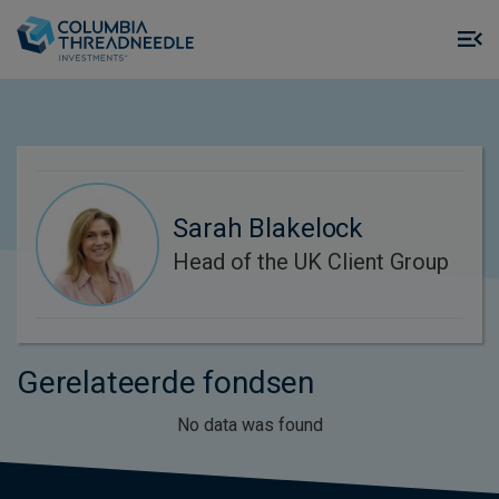
Skip to main content
M
m
o
Sarah Blakelock
Head of the UK Client Group
Gerelateerde fondsen
No data was found