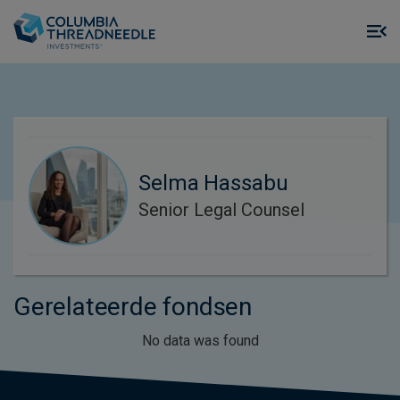
Skip to main content
M
m
o
Selma Hassabu
Senior Legal Counsel
Gerelateerde fondsen
No data was found