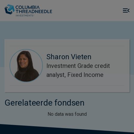
Skip to main content
M
m
o
Sharon Vieten
Investment Grade credit
analyst, Fixed Income
Gerelateerde fondsen
No data was found