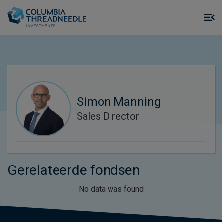
Skip to main content
M
m
o
Simon Manning
Sales Director
Gerelateerde fondsen
No data was found