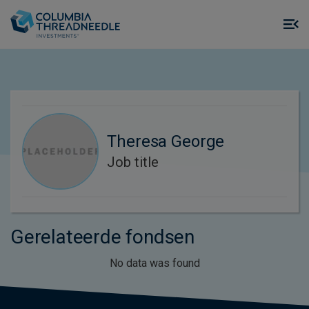
Skip to main content
M
m
o
Theresa George
Job title
Gerelateerde fondsen
No data was found