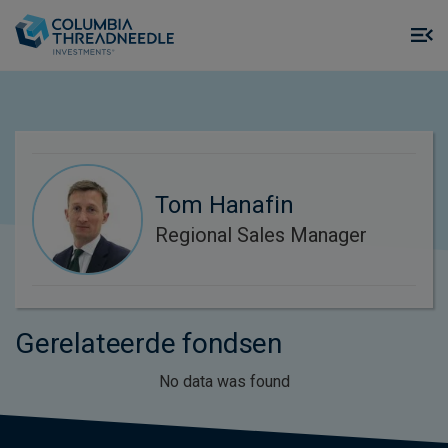
Skip to main content
M
m
o
Tom Hanafin
Regional Sales Manager
Gerelateerde fondsen
No data was found