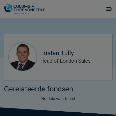
Skip to main content
M
m
o
Tristan Tully
Head of London Sales
Gerelateerde fondsen
No data was found