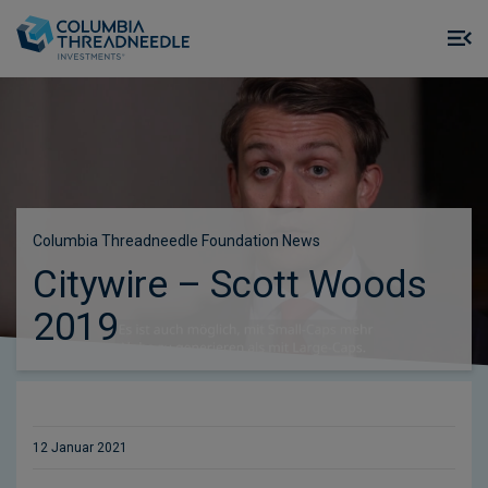
Skip to main content
M
m
o
Columbia Threadneedle Foundation News
Citywire – Scott Woods
2019
12 Januar 2021