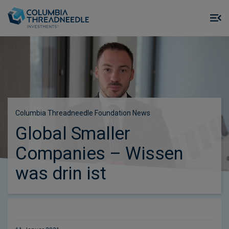
Skip to main content
M
m
o
Columbia Threadneedle Foundation News
Global Smaller
Companies – Wissen
was drin ist